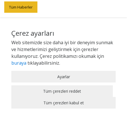
Tüm Haberler
Çerez ayarları
Web sitemizde size daha iyi bir deneyim sunmak
ve hizmetlerimizi geliştirmek için çerezler
kullanıyoruz. Çerez politikamızı okumak için
buraya
tıklayabilirsiniz.
Zorunlu / Teknik Çerezler
Ayarlar
Web sitesinde gezinmek, web sitesinin
özelliklerinden faydalanabilmek için kullanılan
Tüm çerezleri reddet
çerezler zorunlu/teknik çerezlerdir. Bu çerezler
Tüm çerezleri kabul et
olmadan, websitesinden sağlanan temel
hizmetlerden faydalanılmaz.
Analitik Çerezler