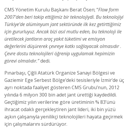
CMS Yönetim Kurulu Başkanı Berat Ösen; “
Flow form
2007’den beri takip ettiğimiz bir teknolojiydi.
Bu teknolojiyi
Türkiye’de alüminyum jant sektöründe ilk kez getirttiğimiz
için gururluyuz. Ancak bizi asıl mutlu eden, bu teknoloji ile
üretilecek jantların araç yakıt tüketimi ve emisyon
değerlerini düşürerek çevreye katkı sağlayacak olmasıdır
.
Çevre dostu teknolojileri öğrenip uygulamak hepimizin
görevi olmalıdır.”
dedi.
Pınarbaşı, Çiğli Atatürk Organize Sanayi Bölgesi ve
Gaziemir Ege Serbest Bölge’deki tesisleriyle İzmir’de üç
ayrı noktada faaliyet gösteren CMS Grubu’nun, 2012
yılında 6 milyon 300 bin adet jant ürettiği kaydedildi.
Geçtiğimiz yılın verilerine göre üretiminin % 83’ünü
ihracat odaklı gerçekleştiren jant lideri, iki bin yüzü
aşkın çalışanıyla yenilikçi teknolojileri hayata geçirmek
için çalışmalarını sürdürüyor.