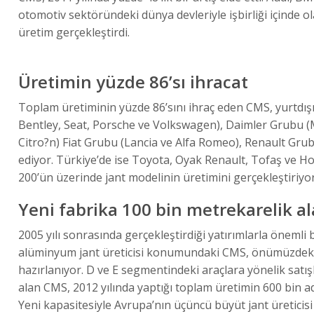
otomotiv sektöründeki dünya devleriyle işbirliği içinde ola
üretim gerçekleştirdi.
Üretimin yüzde 86’sı ihracat
Toplam üretiminin yüzde 86’sını ihraç eden CMS, yurtdı
Bentley, Seat, Porsche ve Volkswagen), Daimler Grubu 
Citro?n) Fiat Grubu (Lancia ve Alfa Romeo), Renault Gru
ediyor. Türkiye’de ise Toyota, Oyak Renault, Tofaş ve Hon
200’ün üzerinde jant modelinin üretimini gerçekleştiriyor
Yeni fabrika 100 bin metrekarelik a
2005 yılı sonrasında gerçekleştirdiği yatırımlarla önemli 
alüminyum jant üreticisi konumundaki CMS, önümüzdeki 
hazırlanıyor. D ve E segmentindeki araçlara yönelik satış
alan CMS, 2012 yılında yaptığı toplam üretimin 600 bin a
Yeni kapasitesiyle Avrupa’nın üçüncü büyüt jant üretici