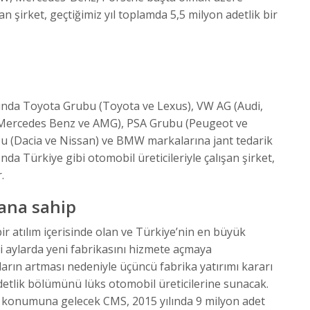
n şirket, geçtiğimiz yıl toplamda 5,5 milyon adetlik bir
şında Toyota Grubu (Toyota ve Lexus), VW AG (Audi,
(Mercedes Benz ve AMG), PSA Grubu (Peugeot ve
bu (Dacia ve Nissan) ve BMW markalarına jant tedarik
da Türkiye gibi otomobil üreticileriyle çalışan şirket,
.
lana sahip
bir atılım içerisinde olan ve Türkiye’nin en büyük
aylarda yeni fabrikasını hizmete açmaya
ların artması nedeniyle üçüncü fabrika yatırımı kararı
detlik bölümünü lüks otomobil üreticilerine sunacak.
si konumuna gelecek CMS, 2015 yılında 9 milyon adet