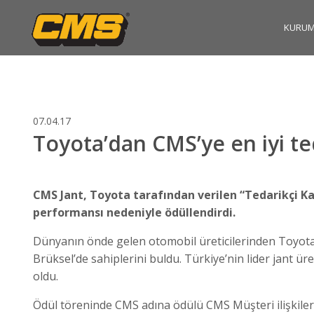
KURUM
07.04.17
Toyota’dan CMS’ye en iyi te
CMS Jant, Toyota tarafından verilen “Tedarikçi Kal
performansı nedeniyle ödüllendirdi.
Dünyanın önde gelen otomobil üreticilerinden Toyota ta
Brüksel’de sahiplerini buldu. Türkiye’nin lider jant ü
oldu.
Ödül töreninde CMS adına ödülü CMS Müşteri ilişkileri