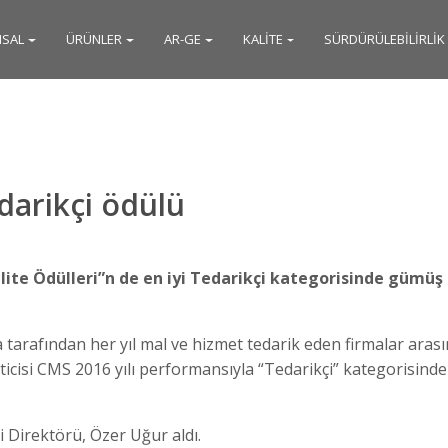
SAL
ÜRÜNLER
AR-GE
KALİTE
SÜRDÜRÜLEBİLİRLİK
darikçi ödülü
ite Ödülleri”n de en iyi Tedarikçi kategorisinde gümüş ö
rafından her yıl mal ve hizmet tedarik eden firmalar arasınd
reticisi CMS 2016 yılı performansıyla “Tedarikçi” kategorisind
 Direktörü, Özer Uğur aldı.