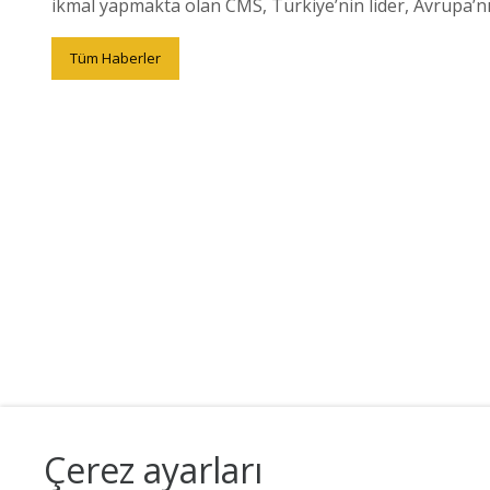
ikmal yapmakta olan CMS, Türkiye’nin lider, Avrupa’nı
Tüm Haberler
Çerez ayarları