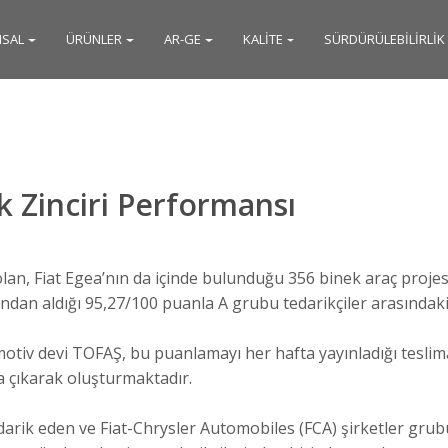
SAL
ÜRÜNLER
AR-GE
KALİTE
SÜRDÜRÜLEBİLİRLİK
 Zinciri Performansı
an, Fiat Egea’nın da içinde bulunduğu 356 binek araç projesin
ndan aldığı 95,27/100 puanla A grubu tedarikçiler arasındaki 
motiv devi TOFAŞ, bu puanlamayı her hafta yayınladığı teslim
çıkarak oluşturmaktadır.
darik eden ve Fiat-Chrysler Automobiles (FCA) şirketler grub