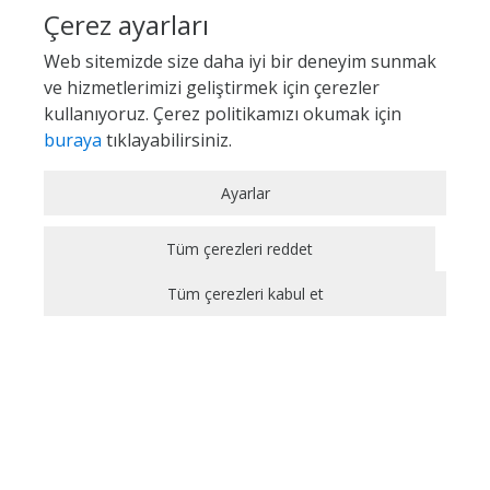
Çerez ayarları
Web sitemizde size daha iyi bir deneyim sunmak
ve hizmetlerimizi geliştirmek için çerezler
kullanıyoruz. Çerez politikamızı okumak için
buraya
tıklayabilirsiniz.
Zorunlu / Teknik Çerezler
Ayarlar
Web sitesinde gezinmek, web sitesinin
özelliklerinden faydalanabilmek için kullanılan
Tüm çerezleri reddet
çerezler zorunlu/teknik çerezlerdir. Bu çerezler
Tüm çerezleri kabul et
olmadan, websitesinden sağlanan temel
hizmetlerden faydalanılmaz.
Analitik Çerezler
Bir web sitesinin ziyaretçi tarafından ne şekilde
kullanıldığı, en sık hangi sayfalara girildiği, hata
mesajları görüntülenip görüntülenmediği gibi