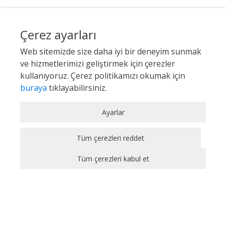
Çerez ayarları
Web sitemizde size daha iyi bir deneyim sunmak
ve hizmetlerimizi geliştirmek için çerezler
kullanıyoruz. Çerez politikamızı okumak için
buraya
tıklayabilirsiniz.
Zorunlu / Teknik Çerezler
Ayarlar
Web sitesinde gezinmek, web sitesinin
özelliklerinden faydalanabilmek için kullanılan
Tüm çerezleri reddet
çerezler zorunlu/teknik çerezlerdir. Bu çerezler
Tüm çerezleri kabul et
olmadan, websitesinden sağlanan temel
hizmetlerden faydalanılmaz.
Analitik Çerezler
Bir web sitesinin ziyaretçi tarafından ne şekilde